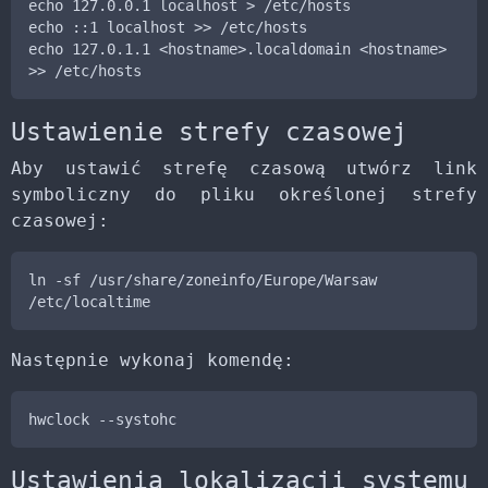
echo 127.0.0.1 localhost > /etc/hosts

echo ::1 localhost >> /etc/hosts

echo 127.0.1.1 <hostname>.localdomain <hostname> 
>> /etc/hosts
Ustawienie strefy czasowej
Aby ustawić strefę czasową utwórz link
symboliczny do pliku określonej strefy
czasowej:
ln -sf /usr/share/zoneinfo/Europe/Warsaw 
/etc/localtime
Następnie wykonaj komendę:
hwclock --systohc
Ustawienia lokalizacji systemu