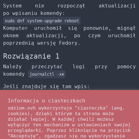
System nie rozpoczął aktualizacji
po wpisaniu komendy:
sudo dnf system-upgrade reboot
Komputer uruchomił się ponownie, mignął
oknem aktualizacji, po czym uruchomił
poprzednią wersję Fedory.
Rozwiązanie 1
Należy przeczytać logi przy pomocy
komendy
journalctl -xe
Jeśli znajduje się tam wpis:
Informacja o ciasteczkach
Problem: Działanie spowodowałoby usunięcie tych 
odziom.ovh wykorzystuje "ciasteczka" (ang.
cookies), dzięki którym ta strona może
działać lepiej. W każdej chwili możesz
wyłączyć ten mechanizm w ustawieniach swojej
Rozwiązaniem może okazać się ponowne
przeglądarki. Poprzez kliknięcie na przycisk
uruchomienie komendy:
“Akceptuję”, zgadzasz się na wykorzystanie