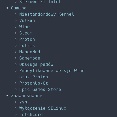
Sterowniki Intel
Gaming
Niestandardowy Kernel
Vulkan
Wine
Steam
Proton
Lutris
MangoHud
Gamemode
Obsługa padów
Zmodyfikowane wersje Wine
oraz Proton
ProtonUp-Qt
Epic Games Store
Zaawansowane
zsh
Wyłączenie SELinux
Fetchcord