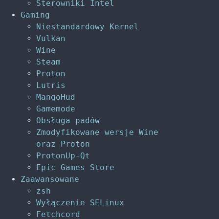
Sterowniki Intel
Gaming
Niestandardowy Kernel
Vulkan
Wine
Steam
Proton
Lutris
MangoHud
Gamemode
Obsługa padów
Zmodyfikowane wersje Wine
oraz Proton
ProtonUp-Qt
Epic Games Store
Zaawansowane
zsh
Wyłączenie SELinux
Fetchcord