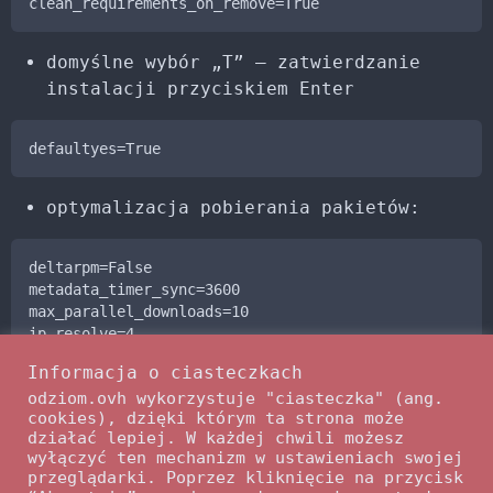
domyślne wybór „T” – zatwierdzanie
instalacji przyciskiem Enter
optymalizacja pobierania pakietów:
deltarpm=False

metadata_timer_sync=3600

max_parallel_downloads=10

Informacja o ciasteczkach
rezygnacja z instalacji „Słabych
odziom.ovh wykorzystuje "ciasteczka" (ang.
cookies), dzięki którym ta strona może
zależności” (ang. „Weak dependencies”):
działać lepiej. W każdej chwili możesz
wyłączyć ten mechanizm w ustawieniach swojej
przeglądarki. Poprzez kliknięcie na przycisk